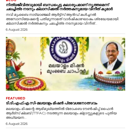
നിത്യജീവിതവുമായി ബന്ധപ്പെട്ട കലാരൂപമാണ് നൃത്തമെന്ന്
ചലച്ചിത്ര നടനും ക്ലാസിക്കൽ നർത്തകനുമായ വിനീത് കുമാർ
നവി മുംബൈ നാട്യാഞ്ജലി ആർട്ട്സ് ആൻഡ് കൾച്ചറൽ
അസോസിയേഷന്റെ പതിമൂന്നാമത് വാർഷികാഘോഷം ശ്രദ്ധേയമായി.
ക്ലാസിക്കൽ നർത്തകനും ചലച്ചിത്ര നടനുമായ വിനീത്...
6 August 2026
FEATURED
ടി.ടി.എഫ്‌.എ.സി-മലയാളം മിഷൻ പ്രവേശനോത്സവം
മലയാളം മിഷന്റെ ആഭിമുഖ്യത്തിൽ ട്രോംബെ ടൗൺഷിപ്പ് ഫൈൻ
ആർട്സ് ക്ലബ് (TTFAC) നടത്തുന്ന മലയാളം ക്‌ളാസ്സുകളുടെ പുതിയ
അധ്യയന...
6 August 2026