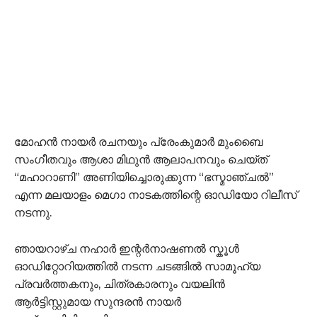
മോഹൻ നായർ രചനയും പ്രേംകുമാർ മുംബൈ
സംഗീതവും ആശാ മിഥുൻ ആലാപനവും ചെയ്ത്
“മഹാറാണി” അണിയിച്ചൊരുക്കുന്ന “ഭസ്മാഞ്ചൽ”
എന്ന മലയാളം മെഗാ നാടകത്തിന്റെ ഓഡിയോ റിലീസ്
നടന്നു.
ഞായറാഴ്ച നഹാർ ഇന്റർനാഷണൽ സ്കൂൾ
ഓഡിറ്റോറിയത്തിൽ നടന്ന ചടങ്ങിൽ സാമൂഹ്യ
പ്രവർത്തകനും, ചിത്രകാരനും വയലിൻ
ആർട്ടിസ്റ്റുമായ സുന്ദരൻ നായർ