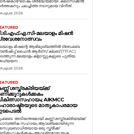
ാർഷികാഘോഷം ശ്രദ്ധേയമായി. ക്ലാസിക്കൽ
ർത്തകനും ചലച്ചിത്ര നടനുമായ വിനീത്...
 August 2026
EATURED
ി.ടി.എഫ്‌.എ.സി-മലയാളം മിഷൻ
പ്രവേശനോത്സവം
ലയാളം മിഷന്റെ ആഭിമുഖ്യത്തിൽ ട്രോംബെ
ൗൺഷിപ്പ് ഫൈൻ ആർട്സ് ക്ലബ് (TTFAC)
ടത്തുന്ന മലയാളം ക്‌ളാസ്സുകളുടെ പുതിയ
ധ്യയന...
 August 2026
EATURED
ണ്ണ് ശസ്ത്രക്രിയയ്ക്ക്
ണിക്കൂറുകൾക്കകം
ചികിത്സാസഹായം; AIKMCC
മഹാരാഷ്ട്രയുടെ മാതൃകാപരമായ
ഇടപെടൽ
ുംബൈ: അടിയന്തരമായി കണ്ണ് ശസ്ത്രക്രിയയ്ക്ക്
ാമ്പത്തിക സഹായം ആവശ്യമായിരുന്ന
സുഖബാധിതയായ ഒരു സ്ത്രീക്ക്
ണിക്കൂറുകൾക്കകം ആവശ്യമായ തുക