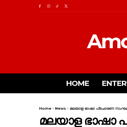
Amc
HOME
ENTER
Home
News
മലയാള ഭാഷാ പ്രചാരണ സംഘം
മലയാള ഭാഷാ 