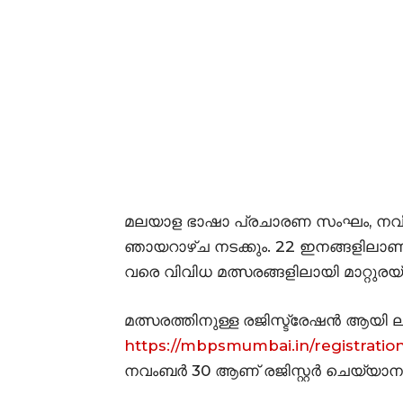
മലയാള ഭാഷാ പ്രചാരണ സംഘം, ന
ഞായറാഴ്ച നടക്കും. 22 ഇനങ്ങളിലാണ് 
വരെ വിവിധ മത്സരങ്ങളിലായി മാറ്റുരയ്ക
മത്സരത്തിനുള്ള രജിസ്ട്രേഷൻ ആയി ല
https://mbpsmumbai.in/registratio
നവംബർ 30 ആണ് രജിസ്റ്റർ ചെയ്യാ