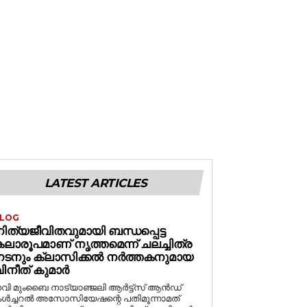
LATEST ARTICLES
LOG
ിത്യജീവിതവുമായി ബന്ധപ്പെട്ട
ലാരൂപമാണ് നൃത്തമെന്ന് ചലച്ചിത്ര
നടനും ക്ലാസിക്കൽ നർത്തകനുമായ
ിനീത് കുമാർ
വി മുംബൈ നാട്യാഞ്ജലി ആർട്ട്സ് ആൻഡ്
ൾച്ചറൽ അസോസിയേഷന്റെ പതിമൂന്നാമത്