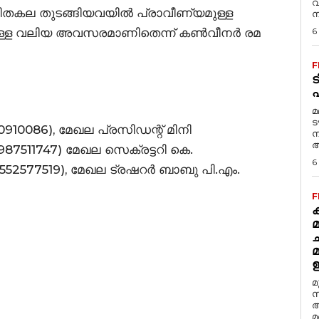
വ
ിതകല തുടങ്ങിയവയിൽ പ്രാവീണ്യമുള്ള
ന
ാനുള്ള വലിയ അവസരമാണിതെന്ന് കൺവീനർ രമ
6
F
ട
മ
ട
0086), മേഖല പ്രസിഡന്റ്‌ മിനി
ന
അ
511747) മേഖല സെക്രട്ടറി കെ.
6
77519), മേഖല ട്രഷറർ ബാബു പി.എം.
F
ക
മ
മ
സ
അ
മ