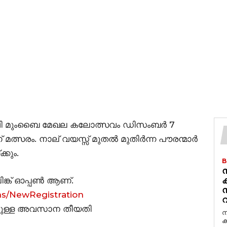
വി മുംബൈ മേഖല കലോത്സവം ഡിസംബർ 7
മത്സരം. നാല് വയസ്സ് മുതൽ മുതിർന്ന പൗരന്മാർ
്കും.
B
ന
ിങ്ക് ഓപ്പൺ ആണ്.
ക
ns/NewRegistration
വ
നുള്ള അവസാന തീയതി
ന
ക