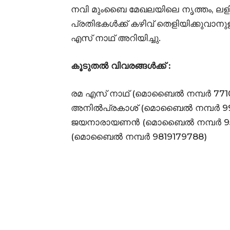
നവി മുംബൈ മേഖലയിലെ നൃത്തം, ലള
പ്രതിഭകൾക്ക് കഴിവ് തെളിയിക്കുവ
എസ് നാഥ് അറിയിച്ചു.
കൂടുതൽ വിവരങ്ങൾക്ക് :
രമ എസ് നാഥ് (മൊബൈൽ നമ്പർ 771091
അനിൽപ്രകാശ് (മൊബൈൽ നമ്പർ 9987
ജയനാരായണൻ (മൊബൈൽ നമ്പർ 95525
(മൊബൈൽ നമ്പർ 9819179788)