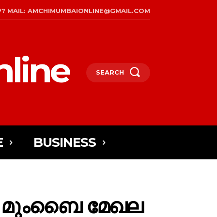
P? MAIL: AMCHIMUMBAIONLINE@GMAIL.COM
line
SEARCH
E
BUSINESS
ി മുംബൈ മേഖല