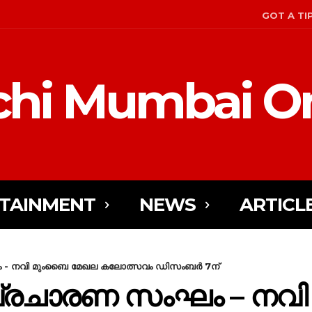
GOT A TI
hi Mumbai On
TAINMENT
NEWS
ARTICL
 - നവി മുംബൈ മേഖല കലോത്സവം ഡിസംബർ 7ന്
പ്രചാരണ സംഘം – നവ