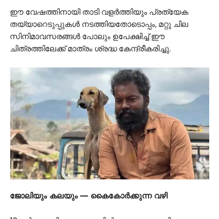
ഈ വേഷത്തിനായി താടി വളർത്തിയും പ്രത്യേക
തയ്യാറെടുപ്പുകൾ നടത്തിയതോടൊപ്പം, മറ്റു ചില
സിനിമാവസരങ്ങൾ പോലും ഉപേക്ഷിച്ച് ഈ
ചിത്രത്തിലേക്ക് മാത്രം ശ്രദ്ധ കേന്ദ്രീകരിച്ചു.
ജോലിയും കലയും — കൈകോർക്കുന്ന വഴി