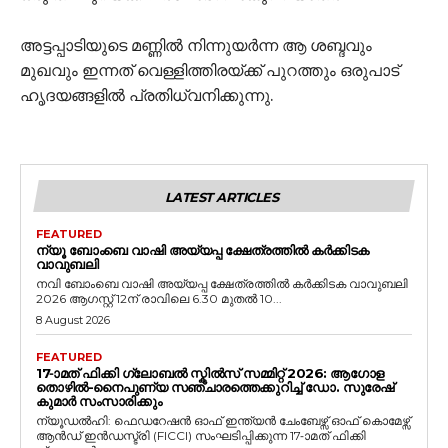
അട്ടപ്പാടിയുടെ മണ്ണിൽ നിന്നുയർന്ന ആ ശബ്ദവും
മുഖവും ഇന്നത് വെള്ളിത്തിരയ്ക്ക് പുറത്തും ഒരുപാട്
ഹൃദയങ്ങളിൽ പ്രതിധ്വനിക്കുന്നു.
LATEST ARTICLES
FEATURED
ന്യൂ ബോംബെ വാഷി അയ്യപ്പ ക്ഷേത്രത്തിൽ കർക്കിടക
വാവുബലി
നവി ബോംബെ വാഷി അയ്യപ്പ ക്ഷേത്രത്തിൽ കർക്കിടക വാവുബലി
2026 ആഗസ്റ്റ് 12ന് രാവിലെ 6.30 മുതൽ 10...
8 August 2026
FEATURED
17-ാമത് ഫിക്കി ഗ്ലോബൽ സ്കിൽസ് സമ്മിറ്റ് 2026: ആഗോള
തൊഴിൽ-നൈപുണ്യ സഞ്ചാരത്തെക്കുറിച്ച് ഡോ. സുരേഷ്
കുമാർ സംസാരിക്കും
ന്യൂഡൽഹി: ഫെഡറേഷൻ ഓഫ് ഇന്ത്യൻ ചേംബേഴ്സ് ഓഫ് കൊമേഴ്സ്
ആൻഡ് ഇൻഡസ്ട്രി (FICCI) സംഘടിപ്പിക്കുന്ന 17-ാമത് ഫിക്കി