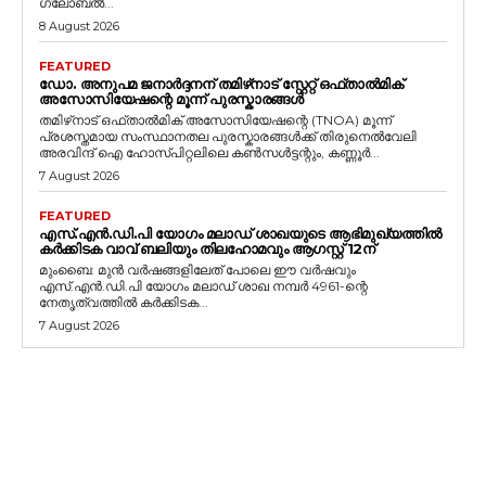
ഗ്ലോബൽ...
8 August 2026
FEATURED
ഡോ. അനുപമ ജനാർദ്ദനന് തമിഴ്‌നാട് സ്റ്റേറ്റ് ഒഫ്താൽമിക്
അസോസിയേഷന്റെ മൂന്ന് പുരസ്കാരങ്ങൾ
തമിഴ്‌നാട് ഒഫ്താൽമിക് അസോസിയേഷന്റെ (TNOA) മൂന്ന്
പ്രശസ്തമായ സംസ്ഥാനതല പുരസ്കാരങ്ങൾക്ക് തിരുനെൽവേലി
അരവിന്ദ് ഐ ഹോസ്പിറ്റലിലെ കൺസൾട്ടന്റും, കണ്ണൂർ...
7 August 2026
FEATURED
എസ്.എൻ.ഡി.പി യോഗം മലാഡ് ശാഖയുടെ ആഭിമുഖ്യത്തിൽ
കർക്കിടക വാവ് ബലിയും തിലഹോമവും ആഗസ്റ്റ് 12ന്
മുംബൈ: മുൻ വർഷങ്ങളിലേത് പോലെ ഈ വർഷവും
എസ്.എൻ.ഡി.പി യോഗം മലാഡ് ശാഖ നമ്പർ 4961-ന്റെ
നേതൃത്വത്തിൽ കർക്കിടക...
7 August 2026