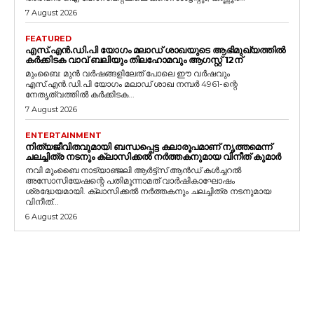
7 August 2026
FEATURED
എസ്.എൻ.ഡി.പി യോഗം മലാഡ് ശാഖയുടെ ആഭിമുഖ്യത്തിൽ
കർക്കിടക വാവ് ബലിയും തിലഹോമവും ആഗസ്റ്റ് 12ന്
മുംബൈ: മുൻ വർഷങ്ങളിലേത് പോലെ ഈ വർഷവും
എസ്.എൻ.ഡി.പി യോഗം മലാഡ് ശാഖ നമ്പർ 4961-ന്റെ
നേതൃത്വത്തിൽ കർക്കിടക...
7 August 2026
ENTERTAINMENT
നിത്യജീവിതവുമായി ബന്ധപ്പെട്ട കലാരൂപമാണ് നൃത്തമെന്ന്
ചലച്ചിത്ര നടനും ക്ലാസിക്കൽ നർത്തകനുമായ വിനീത് കുമാർ
നവി മുംബൈ നാട്യാഞ്ജലി ആർട്ട്സ് ആൻഡ് കൾച്ചറൽ
അസോസിയേഷന്റെ പതിമൂന്നാമത് വാർഷികാഘോഷം
ശ്രദ്ധേയമായി. ക്ലാസിക്കൽ നർത്തകനും ചലച്ചിത്ര നടനുമായ
വിനീത്...
6 August 2026