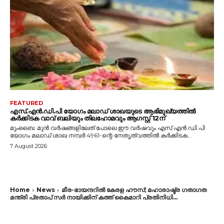
FEATURED
എസ്.എൻ.ഡി.പി യോഗം മലാഡ് ശാഖയുടെ ആഭിമുഖ്യത്തിൽ
കർക്കിടക വാവ് ബലിയും തിലഹോമവും ആഗസ്റ്റ് 12ന്
മുംബൈ: മുൻ വർഷങ്ങളിലേത് പോലെ ഈ വർഷവും എസ്.എൻ.ഡി.പി
യോഗം മലാഡ് ശാഖ നമ്പർ 4961-ന്റെ നേതൃത്വത്തിൽ കർക്കിടക...
7 August 2026