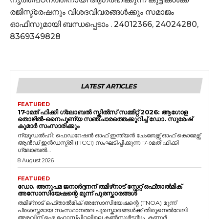
രജിസ്ട്രേഷനും വിശദവിവരങ്ങൾക്കും സമാജം
ഓഫീസുമായി ബന്ധപ്പെടാം . 24012366, 24024280,
8369349828
LATEST ARTICLES
FEATURED
17-ാമത് ഫിക്കി ഗ്ലോബൽ സ്കിൽസ് സമ്മിറ്റ് 2026: ആഗോള
തൊഴിൽ-നൈപുണ്യ സഞ്ചാരത്തെക്കുറിച്ച് ഡോ. സുരേഷ്
കുമാർ സംസാരിക്കും
ന്യൂഡൽഹി: ഫെഡറേഷൻ ഓഫ് ഇന്ത്യൻ ചേംബേഴ്സ് ഓഫ് കൊമേഴ്സ്
ആൻഡ് ഇൻഡസ്ട്രി (FICCI) സംഘടിപ്പിക്കുന്ന 17-ാമത് ഫിക്കി
ഗ്ലോബൽ...
8 August 2026
FEATURED
ഡോ. അനുപമ ജനാർദ്ദനന് തമിഴ്‌നാട് സ്റ്റേറ്റ് ഒഫ്താൽമിക്
അസോസിയേഷന്റെ മൂന്ന് പുരസ്കാരങ്ങൾ
തമിഴ്‌നാട് ഒഫ്താൽമിക് അസോസിയേഷന്റെ (TNOA) മൂന്ന്
പ്രശസ്തമായ സംസ്ഥാനതല പുരസ്കാരങ്ങൾക്ക് തിരുനെൽവേലി
അരവിന്ദ് ഐ ഹോസ്പിറ്റലിലെ കൺസൾട്ടന്റും, കണ്ണൂർ...