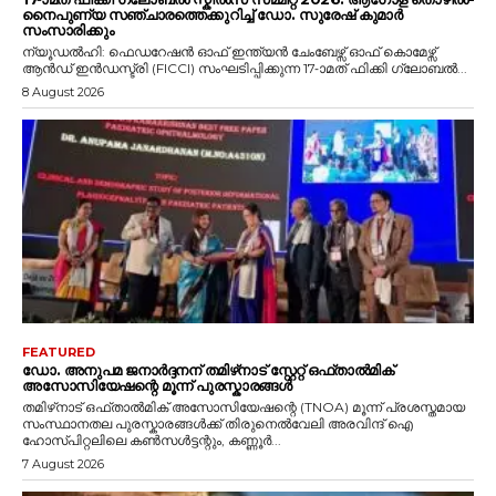
നൈപുണ്യ സഞ്ചാരത്തെക്കുറിച്ച് ഡോ. സുരേഷ് കുമാർ
സംസാരിക്കും
ന്യൂഡൽഹി: ഫെഡറേഷൻ ഓഫ് ഇന്ത്യൻ ചേംബേഴ്സ് ഓഫ് കൊമേഴ്സ്
ആൻഡ് ഇൻഡസ്ട്രി (FICCI) സംഘടിപ്പിക്കുന്ന 17-ാമത് ഫിക്കി ഗ്ലോബൽ...
8 August 2026
FEATURED
ഡോ. അനുപമ ജനാർദ്ദനന് തമിഴ്‌നാട് സ്റ്റേറ്റ് ഒഫ്താൽമിക്
അസോസിയേഷന്റെ മൂന്ന് പുരസ്കാരങ്ങൾ
തമിഴ്‌നാട് ഒഫ്താൽമിക് അസോസിയേഷന്റെ (TNOA) മൂന്ന് പ്രശസ്തമായ
സംസ്ഥാനതല പുരസ്കാരങ്ങൾക്ക് തിരുനെൽവേലി അരവിന്ദ് ഐ
ഹോസ്പിറ്റലിലെ കൺസൾട്ടന്റും, കണ്ണൂർ...
7 August 2026