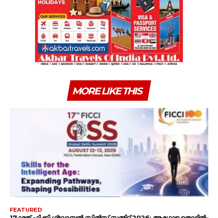
MORE LIKE THIS
FEATURED
17-ാമത് ഫിക്കി ഗ്ലോബൽ സ്കിൽസ് സമ്മിറ്റ് 2026: ആഗോള തൊഴിൽ-