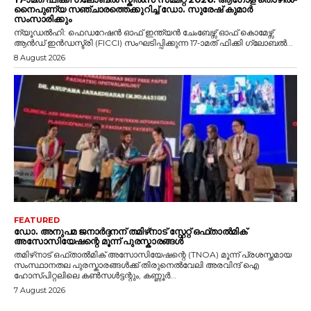
നൈപുണ്യ സഞ്ചാരത്തെക്കുറിച്ച് ഡോ. സുരേഷ് കുമാർ
സംസാരിക്കും
ന്യൂഡൽഹി: ഫെഡറേഷൻ ഓഫ് ഇന്ത്യൻ ചേംബേഴ്സ് ഓഫ് കൊമേഴ്സ്
ആൻഡ് ഇൻഡസ്ട്രി (FICCI) സംഘടിപ്പിക്കുന്ന 17-ാമത് ഫിക്കി ഗ്ലോബൽ...
8 August 2026
FEATURED
ഡോ. അനുപമ ജനാർദ്ദനന് തമിഴ്‌നാട് സ്റ്റേറ്റ് ഒഫ്താൽമിക്
അസോസിയേഷന്റെ മൂന്ന് പുരസ്കാരങ്ങൾ
തമിഴ്‌നാട് ഒഫ്താൽമിക് അസോസിയേഷന്റെ (TNOA) മൂന്ന് പ്രശസ്തമായ
സംസ്ഥാനതല പുരസ്കാരങ്ങൾക്ക് തിരുനെൽവേലി അരവിന്ദ് ഐ
ഹോസ്പിറ്റലിലെ കൺസൾട്ടന്റും, കണ്ണൂർ...
7 August 2026