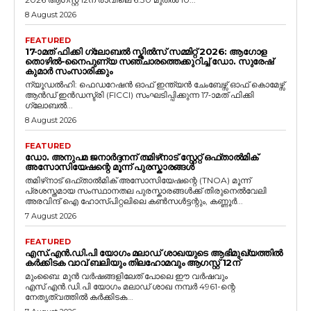
8 August 2026
FEATURED
17-ാമത് ഫിക്കി ഗ്ലോബൽ സ്കിൽസ് സമ്മിറ്റ് 2026: ആഗോള
തൊഴിൽ-നൈപുണ്യ സഞ്ചാരത്തെക്കുറിച്ച് ഡോ. സുരേഷ്
കുമാർ സംസാരിക്കും
ന്യൂഡൽഹി: ഫെഡറേഷൻ ഓഫ് ഇന്ത്യൻ ചേംബേഴ്സ് ഓഫ് കൊമേഴ്സ്
ആൻഡ് ഇൻഡസ്ട്രി (FICCI) സംഘടിപ്പിക്കുന്ന 17-ാമത് ഫിക്കി
ഗ്ലോബൽ...
8 August 2026
FEATURED
ഡോ. അനുപമ ജനാർദ്ദനന് തമിഴ്‌നാട് സ്റ്റേറ്റ് ഒഫ്താൽമിക്
അസോസിയേഷന്റെ മൂന്ന് പുരസ്കാരങ്ങൾ
തമിഴ്‌നാട് ഒഫ്താൽമിക് അസോസിയേഷന്റെ (TNOA) മൂന്ന്
പ്രശസ്തമായ സംസ്ഥാനതല പുരസ്കാരങ്ങൾക്ക് തിരുനെൽവേലി
അരവിന്ദ് ഐ ഹോസ്പിറ്റലിലെ കൺസൾട്ടന്റും, കണ്ണൂർ...
7 August 2026
FEATURED
എസ്.എൻ.ഡി.പി യോഗം മലാഡ് ശാഖയുടെ ആഭിമുഖ്യത്തിൽ
കർക്കിടക വാവ് ബലിയും തിലഹോമവും ആഗസ്റ്റ് 12ന്
മുംബൈ: മുൻ വർഷങ്ങളിലേത് പോലെ ഈ വർഷവും
എസ്.എൻ.ഡി.പി യോഗം മലാഡ് ശാഖ നമ്പർ 4961-ന്റെ
നേതൃത്വത്തിൽ കർക്കിടക...