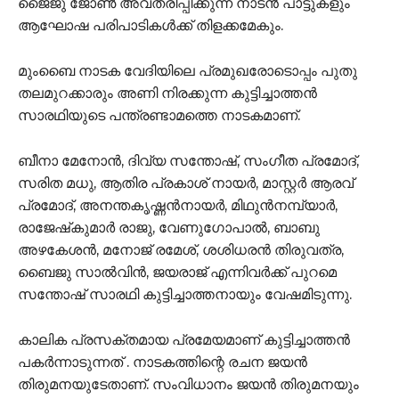
ജൈജു ജോൺ അവതരിപ്പിക്കുന്ന നാടൻ പാട്ടുകളും
ആഘോഷ പരിപാടികൾക്ക് തിളക്കമേകും.
മുംബൈ നാടക വേദിയിലെ പ്രമുഖരോടൊപ്പം പുതു
തലമുറക്കാരും അണി നിരക്കുന്ന കുട്ടിച്ചാത്തൻ
സാരഥിയുടെ പന്ത്രണ്ടാമത്തെ നാടകമാണ്.
ബീനാ മേനോൻ, ദിവ്യ സന്തോഷ്, സംഗീത പ്രമോദ്,
സരിത മധു, ആതിര പ്രകാശ് നായർ, മാസ്റ്റർ ആരവ്
പ്രമോദ്, അനന്തകൃഷ്ണൻനായർ, മിഥുൻനമ്പ്യാർ,
രാജേഷ്‌കുമാർ രാജു, വേണുഗോപാൽ, ബാബു
അഴകേശൻ, മനോജ് രമേശ്, ശശിധരൻ തിരുവത്ര,
ബൈജു സാൽവിൻ, ജയരാജ് എന്നിവർക്ക് പുറമെ
സന്തോഷ് സാരഥി കുട്ടിച്ചാത്തനായും വേഷമിടുന്നു.
കാലിക പ്രസക്തമായ പ്രമേയമാണ് കുട്ടിച്ചാത്തൻ
പകർന്നാടുന്നത് . നാടകത്തിന്റെ രചന ജയൻ
തിരുമനയുടേതാണ്. സംവിധാനം ജയൻ തിരുമനയും