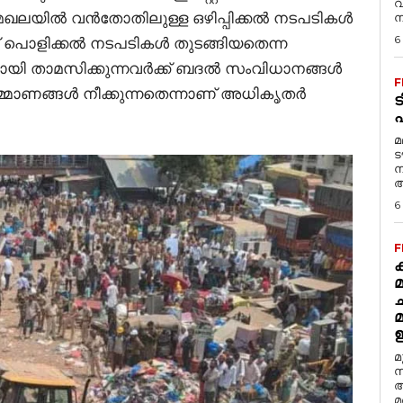
വ
ർ മേഖലയിൽ വൻതോതിലുള്ള ഒഴിപ്പിക്കൽ നടപടികൾ
ന
6
ാണ് പൊളിക്കൽ നടപടികൾ തുടങ്ങിയതെന്ന
ി താമസിക്കുന്നവർക്ക് ബദൽ സംവിധാനങ്ങൾ
F
മാണങ്ങൾ നീക്കുന്നതെന്നാണ് അധികൃതർ
ട
മ
ട
ന
അ
6
F
ക
മ
മ
സ
അ
മ