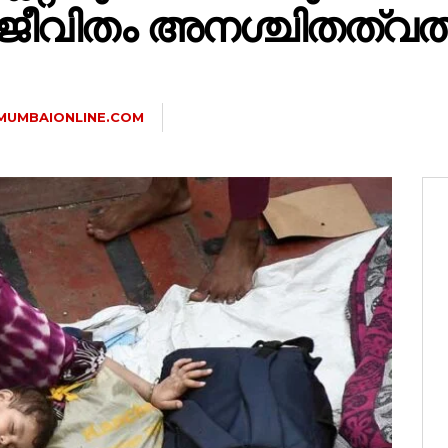
ജീവിതം അനശ്ചിതത്വത
MUMBAIONLINE.COM