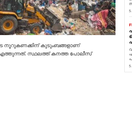
സ
5
F
പ
 നൂറുകണക്കിന് കുടുംബങ്ങളാണ്
വ
ത്തുന്നത്. സ്ഥലത്ത് കനത്ത പോലീസ്
ഫ
പ
5