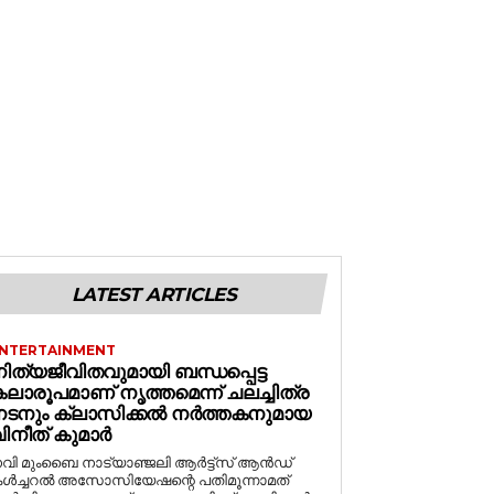
LATEST ARTICLES
NTERTAINMENT
ിത്യജീവിതവുമായി ബന്ധപ്പെട്ട
ലാരൂപമാണ് നൃത്തമെന്ന് ചലച്ചിത്ര
നടനും ക്ലാസിക്കൽ നർത്തകനുമായ
ിനീത് കുമാർ
വി മുംബൈ നാട്യാഞ്ജലി ആർട്ട്സ് ആൻഡ്
ൾച്ചറൽ അസോസിയേഷന്റെ പതിമൂന്നാമത്