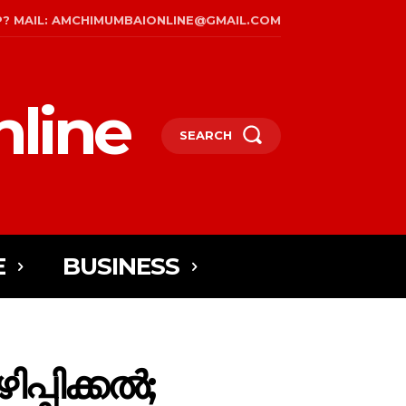
P? MAIL: AMCHIMUMBAIONLINE@GMAIL.COM
line
SEARCH
E
BUSINESS
്പിക്കൽ;