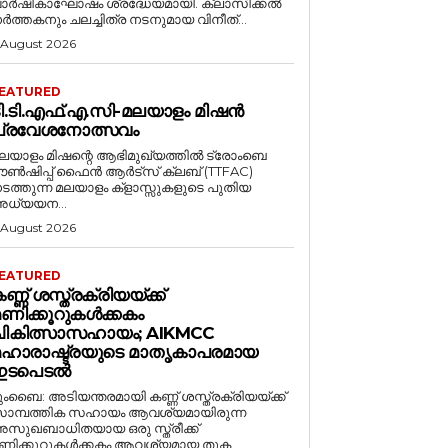
ാർഷികാഘോഷം ശ്രദ്ധേയമായി. ക്ലാസിക്കൽ
ർത്തകനും ചലച്ചിത്ര നടനുമായ വിനീത്...
 August 2026
EATURED
ി.ടി.എഫ്‌.എ.സി-മലയാളം മിഷൻ
പ്രവേശനോത്സവം
ലയാളം മിഷന്റെ ആഭിമുഖ്യത്തിൽ ട്രോംബെ
ൗൺഷിപ്പ് ഫൈൻ ആർട്സ് ക്ലബ് (TTFAC)
ടത്തുന്ന മലയാളം ക്‌ളാസ്സുകളുടെ പുതിയ
ധ്യയന...
 August 2026
EATURED
ണ്ണ് ശസ്ത്രക്രിയയ്ക്ക്
ണിക്കൂറുകൾക്കകം
ചികിത്സാസഹായം; AIKMCC
മഹാരാഷ്ട്രയുടെ മാതൃകാപരമായ
ഇടപെടൽ
ുംബൈ: അടിയന്തരമായി കണ്ണ് ശസ്ത്രക്രിയയ്ക്ക്
ാമ്പത്തിക സഹായം ആവശ്യമായിരുന്ന
സുഖബാധിതയായ ഒരു സ്ത്രീക്ക്
ണിക്കൂറുകൾക്കകം ആവശ്യമായ തുക