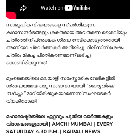
സാമൂഹിക വിഷയങ്ങളെ സ്പർശിക്കുന്ന
കഥാസന്ദർഭങ്ങളും ശക്തമായ അവതരണ ശൈലിയും
ചിത്രത്തിന് പ്രേക്ഷക ശ്രദ്ധ നേടിക്കൊടുത്തതായി
അണിയറ പ്രവർത്തകർ അറിയിച്ചു. റിലീസിന് ശേഷം
ചിത്രം മികച്ച പ്രതികരണമാണ് ലഭിച്ചു
കൊണ്ടിരിക്കുന്നത്.
മുംബൈയിലെ മലയാളി സാംസ്കാരിക വേദികളിൽ
ശ്രദ്ധേയമായ ഒരു സംഭാവനയായി
“തെരുവിലെ
സ്വപ്നം”
മാറിയിരിക്കുകയാണെന്ന് സംഘാടകർ
വ്യക്തമാക്കി
മഹാരാഷ്ട്രയിലെ ഏറ്റവും പുതിയ വാർത്തകളും
വിശേഷങ്ങളുമായി | AMCHI MUMBAI | EVERY
SATURDAY 4.30 P.M. | KAIRALI NEWS