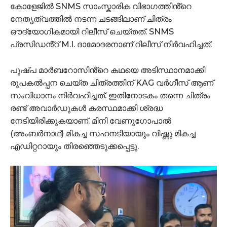
കോളേജിൽ SNMS സാംസ്കാരിക വിഭാഗത്തിൻ്റെ
നേതൃത്വത്തിൽ നടന്ന ചടങ്ങിലാണ് ചിത്രം
ഔദ്യോഗികമായി റിലീസ് ചെയ്തത്. SNMS
പ്രസിഡൻ്റ് M.I. ദാമോദരനാണ് റിലീസ് നിർവഹിച്ചത്.
പുഷ്പ മാർബറോസിൻ്റെ കഥയെ അടിസ്ഥാനമാക്കി
രൂപകൽപ്പന ചെയ്ത ചിത്രത്തിന് KAG വർഗീസ് ആണ്
സംവിധാനം നിർവഹിച്ചത്. ഇതിനോടകം തന്നെ ചിത്രം
രണ്ട് അവാർഡുകൾ കരസ്ഥമാക്കി ശ്രദ്ധ
നേടിയിരിക്കുകയാണ്. മിനി വേണുഗോപാൽ
(അംബർനാഥ്) മികച്ച സഹനടിയായും വിഷ്ണു മികച്ച
എഡിറ്ററായും തിരഞ്ഞെടുക്കപ്പെട്ടു.