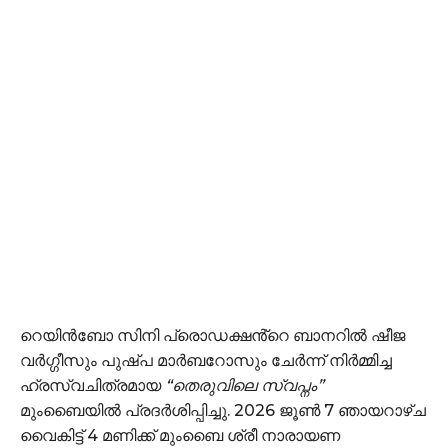
റെയിൻബോ സിനി പ്രൊഡക്ഷൻ്റെ ബാനറിൽ ഷീജ
വർഗ്ഗീസും പുഷ്പ മാർബറോസും ചേർന്ന് നിർമ്മിച്ച
ഹ്രസ്വചിത്രമായ
“തെരുവിലെ സ്വപ്നം”
മുംബൈയിൽ പ്രദർശിപ്പിച്ചു. 2026 ജൂൺ 7 ഞായറാഴ്ച
വൈകിട്ട് 4 മണിക്ക് മുംബൈ ശ്രീ നാരായണ