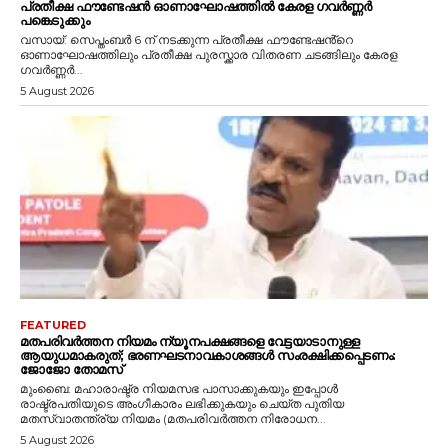
പ്രതീക്ഷ ഫൗണ്ടേഷൻ ഓണാഘോഷത്തിൽ കേരള ഗവർണ്ണർ
പങ്കെടുക്കും
വസായ്: സെപ്തംബർ 6 ന് നടക്കുന്ന പ്രതീക്ഷ ഫൗണ്ടേഷൻ്റെ
ഓണാഘോഷത്തിലും പ്രതീക്ഷ പുരസ്ക്കാര വിതരണ ചടങ്ങിലും കേരള
ഗവർണ്ണർ...
5 August 2026
FEATURED
മതപരിവർത്തന നിയമം ന്യൂനപക്ഷങ്ങളെ വേട്ടയാടാനുള്ള
ആയുധമാകരുത്; ഭരണഘടനാവകാശങ്ങൾ സംരക്ഷിക്കപ്പെടണം:
ജോജോ തോമസ്
മുംബൈ: മഹാരാഷ്ട്ര നിയമസഭ പാസാക്കുകയും ഇപ്പോൾ
രാഷ്ട്രപതിയുടെ അംഗീകാരം ലഭിക്കുകയും ചെയ്ത പുതിയ
മതസ്വാതന്ത്ര്യ നിയമം (മതപരിവർത്തന നിരോധന...
5 August 2026