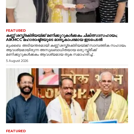
FEATURED
കണ്ണ് ശസ്ത്രക്രിയയ്ക്ക് മണിക്കൂറുകൾക്കകം ചികിത്സാസഹായം;
AIKMCC മഹാരാഷ്ട്രയുടെ മാതൃകാപരമായ ഇടപെടൽ
മുംബൈ: അടിയന്തരമായി കണ്ണ് ശസ്ത്രക്രിയയ്ക്ക് സാമ്പത്തിക സഹായം
ആവശ്യമായിരുന്ന അസുഖബാധിതയായ ഒരു സ്ത്രീക്ക്
മണിക്കൂറുകൾക്കകം ആവശ്യമായ തുക സമാഹരിച്ച്...
5 August 2026
FEATURED