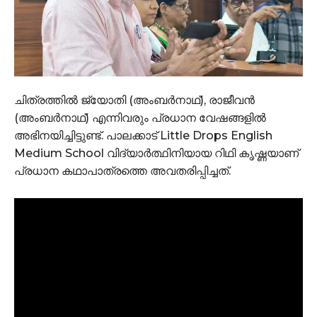
ചിത്രത്തിൽ ജ്യോതി (അംബർനാഥ്), രാജീവൻ
(അംബർനാഥ്) എന്നിവരും പ്രധാന വേഷങ്ങളിൽ
അഭിനയിച്ചിട്ടുണ്ട്. പാലക്കാട് Little Drops English
Medium School വിദ്യാർത്ഥിനിയായ റിഥി കൃഷ്ണയാണ്
പ്രധാന കഥാപാത്രത്തെ അവതരിപ്പിച്ചത്.