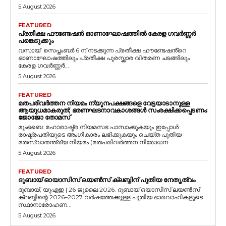
5 August 2026
FEATURED
പ്രതീക്ഷ ഫൗണ്ടേഷൻ ഓണാഘോഷത്തിൽ കേരള ഗവർണ്ണർ
പങ്കെടുക്കും
വസായ്: സെപ്തംബർ 6 ന് നടക്കുന്ന പ്രതീക്ഷ ഫൗണ്ടേഷൻ്റെ
ഓണാഘോഷത്തിലും പ്രതീക്ഷ പുരസ്ക്കാര വിതരണ ചടങ്ങിലും
കേരള ഗവർണ്ണർ...
5 August 2026
FEATURED
മതപരിവർത്തന നിയമം ന്യൂനപക്ഷങ്ങളെ വേട്ടയാടാനുള്ള
ആയുധമാകരുത്; ഭരണഘടനാവകാശങ്ങൾ സംരക്ഷിക്കപ്പെടണം:
ജോജോ തോമസ്
മുംബൈ: മഹാരാഷ്ട്ര നിയമസഭ പാസാക്കുകയും ഇപ്പോൾ
രാഷ്ട്രപതിയുടെ അംഗീകാരം ലഭിക്കുകയും ചെയ്ത പുതിയ
മതസ്വാതന്ത്ര്യ നിയമം (മതപരിവർത്തന നിരോധന...
5 August 2026
FEATURED
ദുബായ് ഓയാസിസ് ലയൺസ് ക്ലബ്ബിന് പുതിയ നേതൃത്വം
ദുബായ്, യുഎഇ | 26 ജൂലൈ 2026: ദുബായ് ഒയാസിസ് ലയൺസ്
ക്ലബ്ബിന്റെ 2026–2027 വർഷത്തേക്കുള്ള പുതിയ ഭാരവാഹികളുടെ
സ്ഥാനാരോഹണ...
5 August 2026