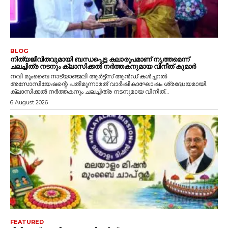
BLOG
നിത്യജീവിതവുമായി ബന്ധപ്പെട്ട കലാരൂപമാണ് നൃത്തമെന്ന്
ചലച്ചിത്ര നടനും ക്ലാസിക്കൽ നർത്തകനുമായ വിനീത് കുമാർ
നവി മുംബൈ നാട്യാഞ്ജലി ആർട്ട്സ് ആൻഡ് കൾച്ചറൽ
അസോസിയേഷന്റെ പതിമൂന്നാമത് വാർഷികാഘോഷം ശ്രദ്ധേയമായി.
ക്ലാസിക്കൽ നർത്തകനും ചലച്ചിത്ര നടനുമായ വിനീത്...
6 August 2026
FEATURED