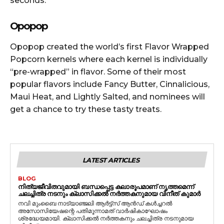
seconds.
Opopop
Opopop created the world’s first Flavor Wrapped
Popcorn kernels where each kernel is individually
“pre-wrapped” in flavor. Some of their most
popular flavors include Fancy Butter, Cinnalicious,
Maui Heat, and Lightly Salted, and nominees will
get a chance to try these tasty treats.
LATEST ARTICLES
BLOG
നിത്യജീവിതവുമായി ബന്ധപ്പെട്ട കലാരൂപമാണ് നൃത്തമെന്ന്
ചലച്ചിത്ര നടനും ക്ലാസിക്കൽ നർത്തകനുമായ വിനീത് കുമാർ
നവി മുംബൈ നാട്യാഞ്ജലി ആർട്ട്സ് ആൻഡ് കൾച്ചറൽ
അസോസിയേഷന്റെ പതിമൂന്നാമത് വാർഷികാഘോഷം
ശ്രദ്ധേയമായി. ക്ലാസിക്കൽ നർത്തകനും ചലച്ചിത്ര നടനുമായ