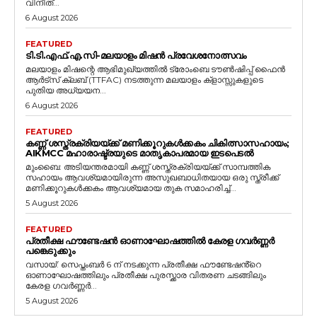
വിനീത്...
6 August 2026
FEATURED
ടി.ടി.എഫ്‌.എ.സി-മലയാളം മിഷൻ പ്രവേശനോത്സവം
മലയാളം മിഷന്റെ ആഭിമുഖ്യത്തിൽ ട്രോംബെ ടൗൺഷിപ്പ് ഫൈൻ
ആർട്സ് ക്ലബ് (TTFAC) നടത്തുന്ന മലയാളം ക്‌ളാസ്സുകളുടെ
പുതിയ അധ്യയന...
6 August 2026
FEATURED
കണ്ണ് ശസ്ത്രക്രിയയ്ക്ക് മണിക്കൂറുകൾക്കകം ചികിത്സാസഹായം;
AIKMCC മഹാരാഷ്ട്രയുടെ മാതൃകാപരമായ ഇടപെടൽ
മുംബൈ: അടിയന്തരമായി കണ്ണ് ശസ്ത്രക്രിയയ്ക്ക് സാമ്പത്തിക
സഹായം ആവശ്യമായിരുന്ന അസുഖബാധിതയായ ഒരു സ്ത്രീക്ക്
മണിക്കൂറുകൾക്കകം ആവശ്യമായ തുക സമാഹരിച്ച്...
5 August 2026
FEATURED
പ്രതീക്ഷ ഫൗണ്ടേഷൻ ഓണാഘോഷത്തിൽ കേരള ഗവർണ്ണർ
പങ്കെടുക്കും
വസായ്: സെപ്തംബർ 6 ന് നടക്കുന്ന പ്രതീക്ഷ ഫൗണ്ടേഷൻ്റെ
ഓണാഘോഷത്തിലും പ്രതീക്ഷ പുരസ്ക്കാര വിതരണ ചടങ്ങിലും
കേരള ഗവർണ്ണർ...
5 August 2026