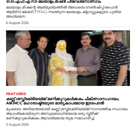
ടി.ടി.എഫ്‌.എ.സി-മലയാളം മിഷൻ പ്രവേശനോത്സവം
മലയാളം മിഷന്റെ ആഭിമുഖ്യത്തിൽ ട്രോംബെ ടൗൺഷിപ്പ് ഫൈൻ
ആർട്സ് ക്ലബ് (TTFAC) നടത്തുന്ന മലയാളം ക്‌ളാസ്സുകളുടെ പുതിയ
അധ്യയന...
6 August 2026
FEATURED
കണ്ണ് ശസ്ത്രക്രിയയ്ക്ക് മണിക്കൂറുകൾക്കകം ചികിത്സാസഹായം;
AIKMCC മഹാരാഷ്ട്രയുടെ മാതൃകാപരമായ ഇടപെടൽ
മുംബൈ: അടിയന്തരമായി കണ്ണ് ശസ്ത്രക്രിയയ്ക്ക് സാമ്പത്തിക സഹായം
ആവശ്യമായിരുന്ന അസുഖബാധിതയായ ഒരു സ്ത്രീക്ക്
മണിക്കൂറുകൾക്കകം ആവശ്യമായ തുക സമാഹരിച്ച്...
5 August 2026